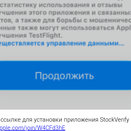
 ссылке для установки приложения StockVerify 
t.apple.com/join/W4CFd3hE